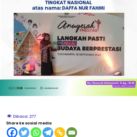
le
le
le
le
le
le
Dibaca:
277
Share ke sosial media