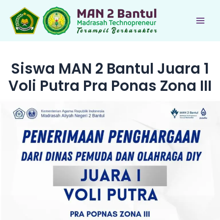
Lewati
ke
Main
konten
Men
Siswa MAN 2 Bantul Juara 1
Voli Putra Pra Ponas Zona III
le
le