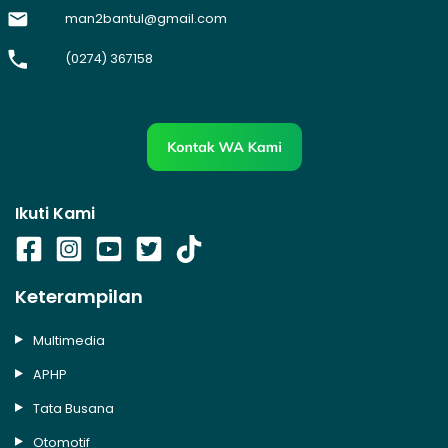
man2bantul@gmail.com
(0274) 367158
Ikuti Kami
Keterampilan
Multimedia
APHP
Tata Busana
Otomotif