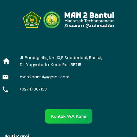
Jl. Parangtritis, Km 10,5 Sabdodadi, Bantul,
D.I. Yogyakarta. Kode Pos 55715
man2bantul@gmail.com
(0274) 367158
Ikuti Kami