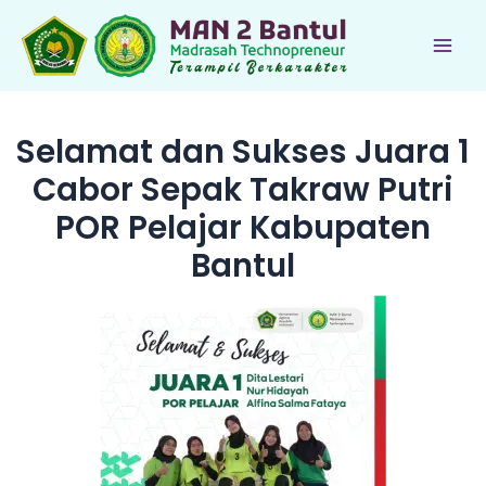
Lewati
ke
Main
konten
Men
Selamat dan Sukses Juara 1
Cabor Sepak Takraw Putri
POR Pelajar Kabupaten
Bantul
le
le