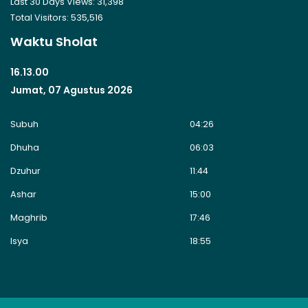
Last 30 Days Views:
31,398
Total Visitors:
535,516
Waktu Sholat
16.13.01
Jumat, 07 Agustus 2026
Subuh
04:26
Dhuha
06:03
Dzuhur
11:44
Ashar
15:00
Maghrib
17:46
Isya
18:55