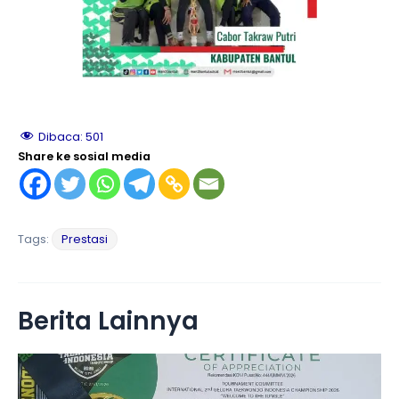
le
le
Dibaca:
501
le
Share ke sosial media
le
Tags:
Prestasi
le
le
Berita Lainnya