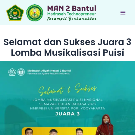
Lewati
ke
Main
konten
Men
Selamat dan Sukses Juara 3
Lomba Musikalisasi Puisi
le
le