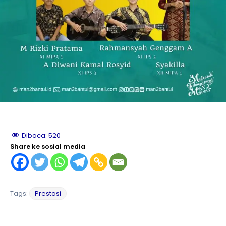
le
le
le
le
Dibaca:
520
le
Share ke sosial media
le
Tags:
Prestasi