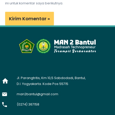
ini untuk komentar saya berikutnya.
Jl. Parangtritis, Km 10,5 Sabdodadi, Bantul,
D.I. Yogyakarta. Kode Pos 55715
man2bantul@gmail.com
(0274) 367158