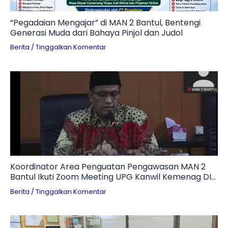
“Pegadaian Mengajar” di MAN 2 Bantul, Bentengi
Generasi Muda dari Bahaya Pinjol dan Judol
Berita
/
Tinggalkan Komentar
Koordinator Area Penguatan Pengawasan MAN 2
Bantul Ikuti Zoom Meeting UPG Kanwil Kemenag DIY,
Kakanwil Ingatkan Bahaya Gratifikasi Berkedok
Berita
/
Tinggalkan Komentar
Hadiah