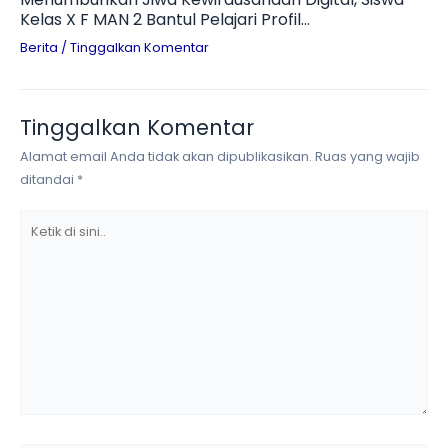
Kelas X F MAN 2 Bantul Pelajari Profil
Technopreneur dan Tantangan Branding UMKM
Berita
/
Tinggalkan Komentar
Tinggalkan Komentar
Alamat email Anda tidak akan dipublikasikan.
Ruas yang wajib
ditandai
*
Ketik
di
sini..