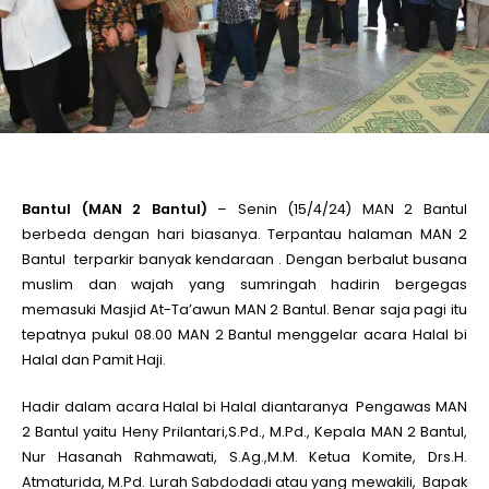
le
le
le
Bantul (MAN 2 Bantul)
– Senin (15/4/24) MAN 2 Bantul
berbeda dengan hari biasanya. Terpantau halaman MAN 2
le
Bantul terparkir banyak kendaraan . Dengan berbalut busana
muslim dan wajah yang sumringah hadirin bergegas
le
memasuki Masjid At-Ta’awun MAN 2 Bantul. Benar saja pagi itu
tepatnya pukul 08.00 MAN 2 Bantul menggelar acara Halal bi
Halal dan Pamit Haji.
le
Hadir dalam acara Halal bi Halal diantaranya Pengawas MAN
2 Bantul yaitu Heny Prilantari,S.Pd., M.Pd., Kepala MAN 2 Bantul,
Nur Hasanah Rahmawati, S.Ag.,M.M. Ketua Komite, Drs.H.
Atmaturida, M.Pd. Lurah Sabdodadi atau yang mewakili, Bapak