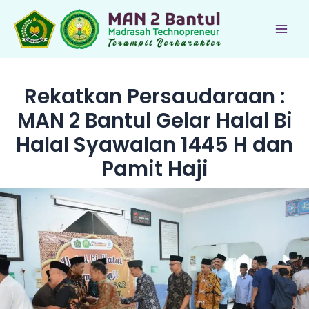
Lewati
ke
Main
konten
Men
Rekatkan Persaudaraan :
MAN 2 Bantul Gelar Halal Bi
Halal Syawalan 1445 H dan
Pamit Haji
le
le