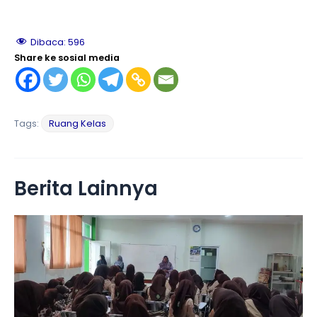
Dibaca:
596
Share ke sosial media
Tags:
Ruang Kelas
Berita Lainnya